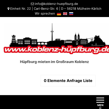
info@koblenz-huepfburg.de
Einheit Nr. 22 | Carl-Benz-Str. 6 | D – 56218 Mülheim-Kärlich
Wir sprechen
Hüpfburg mieten im Großraum Koblenz
0
Elemente
Anfrage Liste
MEN
Ü