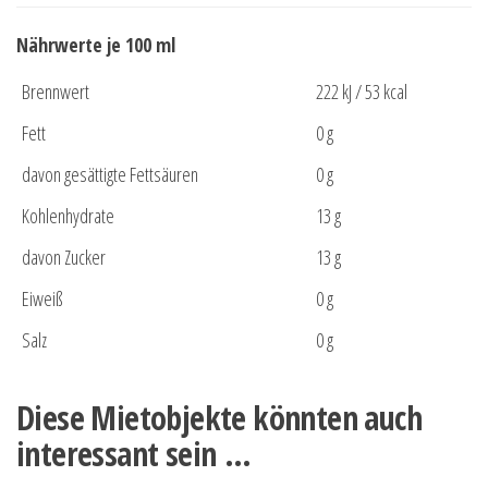
Nährwerte je 100 ml
Brennwert
222 kJ / 53 kcal
Fett
0 g
davon gesättigte Fettsäuren
0 g
Kohlenhydrate
13 g
davon Zucker
13 g
Eiweiß
0 g
Salz
0 g
Diese Mietobjekte könnten auch
interessant sein …