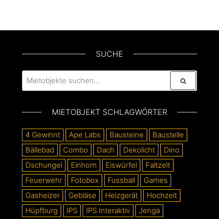
SUCHE
MIETOBJEKT SCHLAGWÖRTER
4 Gewinnt
Ape Labs
Bausteine
Baustelle
Bällebad
Combo
Dach
Dekolicht
Dino
Dschungel
Einhorn
Eiswürfel
Faltzelt
Feuerwehr
Fotobox
Fussball
Games
Gasheizer
Gebläse
Heizgerät
Hochzeit
Hüpfburg
IPS
IPS Interaktiv
Jenga