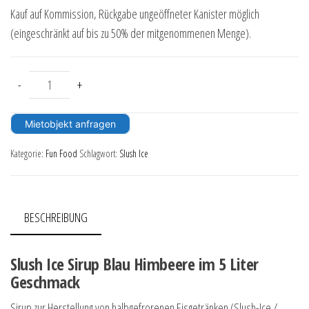
Kauf auf Kommission, Rückgabe ungeöffneter Kanister möglich
(eingeschränkt auf bis zu 50% der mitgenommenen Menge).
Slush Ice Sirup Blaue Himbeere 5 Liter Kanister Menge
-
+
Mietobjekt anfragen
Kategorie:
Fun Food
Schlagwort:
Slush Ice
BESCHREIBUNG
Slush Ice Sirup Blau Himbeere im 5 Liter
Geschmack
Sirup zur Herstellung von halbgefrorenen Eisgetränken (Slush-Ice /