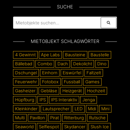
SUCHE
MIETOBJEKT SCHLAGWÖRTER
4 Gewinnt
Ape Labs
Bausteine
Baustelle
Bällebad
Combo
Dach
Dekolicht
Dino
Dschungel
Einhorn
Eiswürfel
Faltzelt
Feuerwehr
Fotobox
Fussball
Games
Gasheizer
Gebläse
Heizgerät
Hochzeit
Hüpfburg
IPS
IPS Interaktiv
Jenga
Kleinkinder
Lautsprecher
LED
Midi
Mini
Multi
Pavillon
Pirat
Ritterburg
Rutsche
Seaworld
Selfiespot
Skydancer
Slush Ice