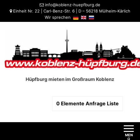
info@koblenz-huepfburg.de
Einheit Nr. 22 | Carl-Benz-Str. 6 | D – 56218 Mülheim-Kärlich
Wir sprechen
Hüpfburg mieten im Großraum Koblenz
0
Elemente
Anfrage Liste
MEN
Ü