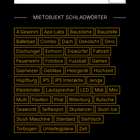
MIETOBJEKT SCHLAGWÖRTER
4 Gewinnt
Ape Labs
Bausteine
Baustelle
Bällebad
Combo
Dach
Dekolicht
Dino
Dschungel
Einhorn
Eiswürfel
Faltzelt
Feuerwehr
Fotobox
Fussball
Games
Gasheizer
Gebläse
Heizgerät
Hochzeit
Hüpfburg
IPS
IPS Interaktiv
Jenga
Kleinkinder
Lautsprecher
LED
Midi
Mini
Multi
Pavillon
Pirat
Ritterburg
Rutsche
Seaworld
Selfiespot
Skydancer
Slush Ice
Slush Maschine
Standard
Stehtisch
Torbogen
Unterlegplane
Zelt