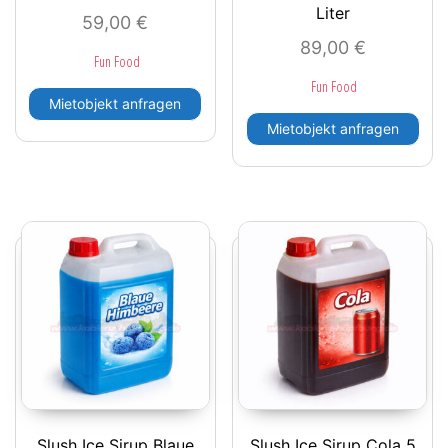
Liter
59,00
€
89,00
€
Fun Food
Fun Food
Mietobjekt anfragen
Mietobjekt anfragen
Slush Ice Sirup Blaue
Slush Ice Sirup Cola 5