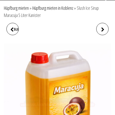
Hüpfburg mieten
»
Hüpfburg mieten in Koblenz
»
Slush Ice Sirup
Maracuja 5 Liter Kanister
SLUSH ICE SIRUP FLAMINGO 5
SLUSH ICE MASCHINE 1
LITER KANISTER
BEHÄLTER 2,5 LITER