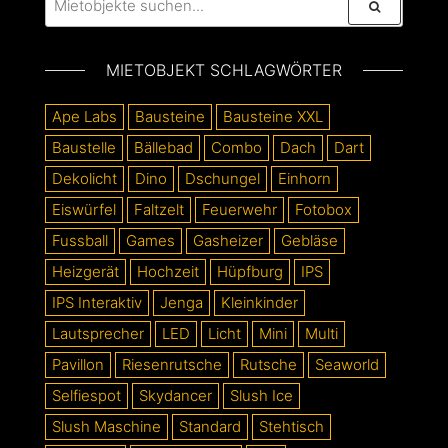
MIETOBJEKT SCHLAGWÖRTER
Ape Labs
Bausteine
Bausteine XXL
Baustelle
Bällebad
Combo
Dach
Dart
Dekolicht
Dino
Dschungel
Einhorn
Eiswürfel
Faltzelt
Feuerwehr
Fotobox
Fussball
Games
Gasheizer
Gebläse
Heizgerät
Hochzeit
Hüpfburg
IPS
IPS Interaktiv
Jenga
Kleinkinder
Lautsprecher
LED
Licht
Mini
Multi
Pavillon
Riesenrutsche
Rutsche
Seaworld
Selfiespot
Skydancer
Slush Ice
Slush Maschine
Standard
Stehtisch