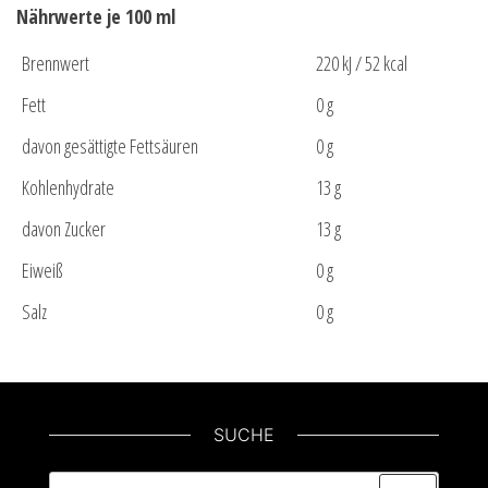
Nährwerte je 100 ml
Brennwert
220 kJ / 52 kcal
Fett
0 g
davon gesättigte Fettsäuren
0 g
Kohlenhydrate
13 g
davon Zucker
13 g
Eiweiß
0 g
Salz
0 g
SUCHE