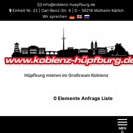
info@koblenz-huepfburg.de
Einheit Nr. 22 | Carl-Benz-Str. 6 | D – 56218 Mülheim-Kärlich
Wir sprechen
Hüpfburg mieten im Großraum Koblenz
0
Elemente
Anfrage Liste
MEN
Ü