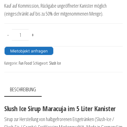
Kauf auf Kommission, Rückgabe ungeöffneter Kanister möglich
(eingeschränkt auf bis zu 50% der mitgenommenen Menge).
Slush Ice Sirup Maracuja 5 Liter Kanister Menge
-
+
Mietobjekt anfragen
Kategorie:
Fun Food
Schlagwort:
Slush Ice
BESCHREIBUNG
Slush Ice Sirup Maracuja im 5 Liter Kanister
Sirup zur Herstellung von halbgefrorenen Eisgetränken (Slush-Ice /
Slush-Eis / Granita). Erstklassige Markenqualität „Made in Germany“ im