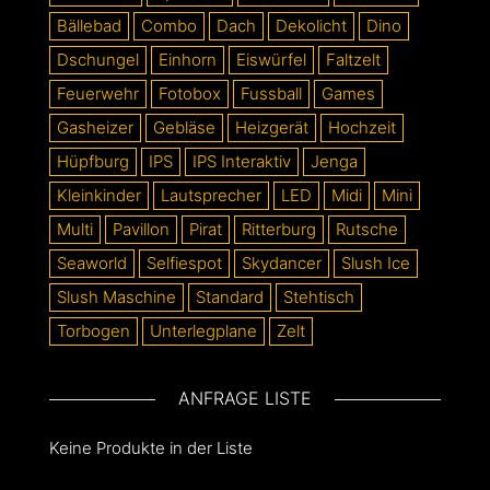
Bällebad
Combo
Dach
Dekolicht
Dino
Dschungel
Einhorn
Eiswürfel
Faltzelt
Feuerwehr
Fotobox
Fussball
Games
Gasheizer
Gebläse
Heizgerät
Hochzeit
Hüpfburg
IPS
IPS Interaktiv
Jenga
Kleinkinder
Lautsprecher
LED
Midi
Mini
Multi
Pavillon
Pirat
Ritterburg
Rutsche
Seaworld
Selfiespot
Skydancer
Slush Ice
Slush Maschine
Standard
Stehtisch
Torbogen
Unterlegplane
Zelt
ANFRAGE LISTE
Keine Produkte in der Liste