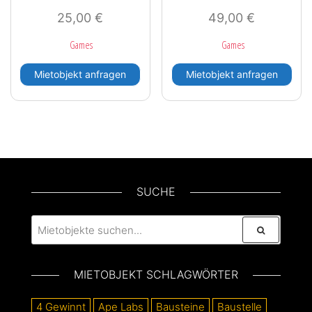
25,00
€
49,00
€
Games
Games
Mietobjekt anfragen
Mietobjekt anfragen
SUCHE
MIETOBJEKT SCHLAGWÖRTER
4 Gewinnt
Ape Labs
Bausteine
Baustelle