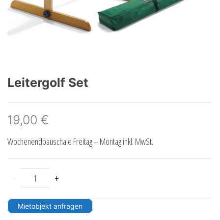
Leitergolf Set
19,00
€
Wochenendpauschale Freitag – Montag inkl. MwSt.
Leitergolf Set Menge
-
+
Mietobjekt anfragen