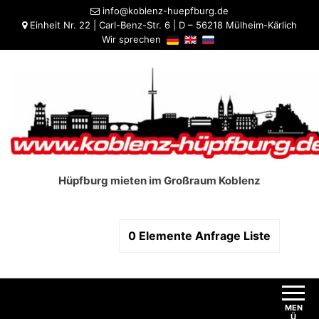
info@koblenz-huepfburg.de
Einheit Nr. 22 | Carl-Benz-Str. 6 | D – 56218 Mülheim-Kärlich
Wir sprechen
Hüpfburg mieten im Großraum Koblenz
0
Elemente
Anfrage Liste
MEN
Ü