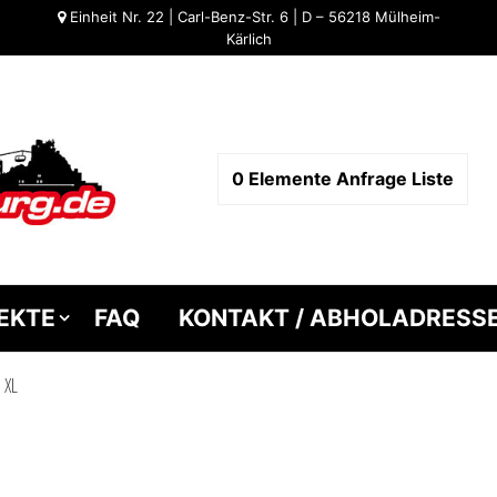
Einheit Nr. 22 | Carl-Benz-Str. 6 | D – 56218 Mülheim-
Kärlich
0
Elemente
Anfrage Liste
EKTE
FAQ
KONTAKT / ABHOLADRESS
 XL