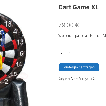
Dart Game XL
79,00
€
Wochenendpauschale Freitag – Mo
Dart Game XL Menge
-
+
Mietobjekt anfragen
Kategorie:
Games
Schlagwort:
Dart