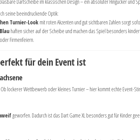
ufblasbare Dartscheibe im klassischen Design – ein absoluter Hingucker und Sp
rch seine beeindruckende Optik:
chen Turnier-Look
mit roten Akzenten und gut sichtbaren Zahlen sorgt so
 Blau
haften sicher auf der Scheibe und machen das Spiel besonders kinderf
 oder Firmenfeiern.
fekt für dein Event ist
wachsene
ch. Ob lockerer Wettbewerb oder kleines Turnier – hier kommt echte Event-St
chweif
geworfen. Dadurch ist das Dart Game XL besonders gut für Kinder geei