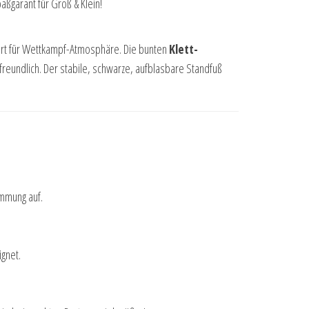
aßgarant für Groß & Klein!
fort für Wettkampf-Atmosphäre. Die bunten
Klett-
reundlich. Der stabile, schwarze, aufblasbare Standfuß
immung auf.
gnet.