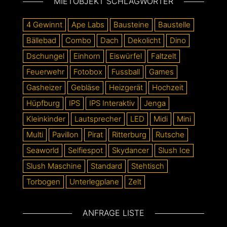
MIETOBJEKT SCHLAGWÖRTER
4 Gewinnt
Ape Labs
Bausteine
Baustelle
Bällebad
Combo
Dach
Dekolicht
Dino
Dschungel
Einhorn
Eiswürfel
Faltzelt
Feuerwehr
Fotobox
Fussball
Games
Gasheizer
Gebläse
Heizgerät
Hochzeit
Hüpfburg
IPS
IPS Interaktiv
Jenga
Kleinkinder
Lautsprecher
LED
Midi
Mini
Multi
Pavillon
Pirat
Ritterburg
Rutsche
Seaworld
Selfiespot
Skydancer
Slush Ice
Slush Maschine
Standard
Stehtisch
Torbogen
Unterlegplane
Zelt
ANFRAGE LISTE