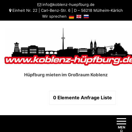
info@koblenz-huepfburg.de
Einheit Nr. 22 | Carl-Benz-Str. 6 | D – 56218 Mülheim-Kärlich
Wir sprechen
Hüpfburg mieten im Großraum Koblenz
0
Elemente
Anfrage Liste
MEN
Ü