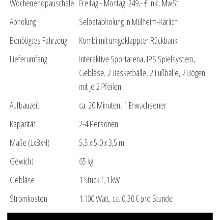
Wochenendpauschale
Freitag - Montag: 249,- € inkl. MwSt.
Abholung
Selbstabholung in Mülheim-Kärlich
Benötigtes Fahrzeug
Kombi mit umgeklappter Rückbank
Lieferumfang
Interaktive Sportarena, IPS Spielsystem,
Gebläse, 2 Basketbälle, 2 Fußbälle, 2 Bögen
mit je 2 Pfeilen
Aufbauzeit
ca. 20 Minuten, 1 Erwachsener
Kapazität
2-4 Personen
Maße (LxBxH)
5,5 x 5,0 x 3,5 m
Gewicht
65 kg
Gebläse
1 Stück 1,1 kW
Stromkosten
1.100 Watt, ca. 0,30 € pro Stunde