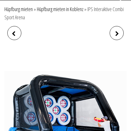
Hüpfburg mieten
»
Hüpfburg mieten in Koblenz
»
IPS Interaktive Combi
Sport Arena
IPS INTERAKTIVER
BÄLLEBAD-BÄLLE IN
SPIELTISCH
GEWERBEQUALITÄT, 1.000
STÜCK