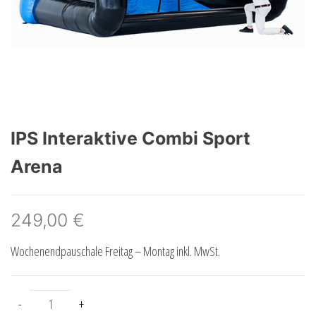
IPS Interaktive Combi Sport
Arena
249,00
€
Wochenendpauschale Freitag – Montag inkl. MwSt.
IPS Interaktive Combi Sport Arena Menge
-
+