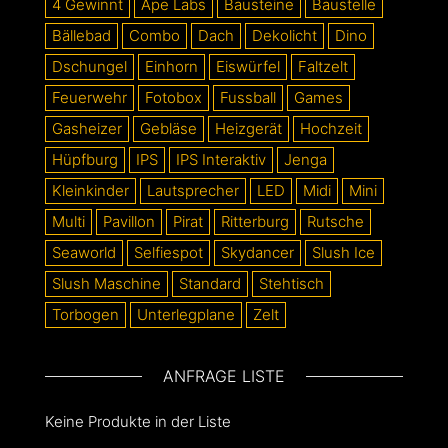
4 Gewinnt
Ape Labs
Bausteine
Baustelle
Bällebad
Combo
Dach
Dekolicht
Dino
Dschungel
Einhorn
Eiswürfel
Faltzelt
Feuerwehr
Fotobox
Fussball
Games
Gasheizer
Gebläse
Heizgerät
Hochzeit
Hüpfburg
IPS
IPS Interaktiv
Jenga
Kleinkinder
Lautsprecher
LED
Midi
Mini
Multi
Pavillon
Pirat
Ritterburg
Rutsche
Seaworld
Selfiespot
Skydancer
Slush Ice
Slush Maschine
Standard
Stehtisch
Torbogen
Unterlegplane
Zelt
ANFRAGE LISTE
Keine Produkte in der Liste