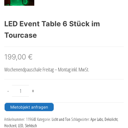
LED Event Table 6 Stück im
Tourcase
199,00
€
Wochenendpauschale Freitag – Montag inkl. MwSt.
LED Event Table 6 Stück im Tourcase Menge
-
+
Mietobjekt anfragen
Artikelnummer:
119648
Kategorie:
Licht und Ton
Schlagwörter:
Ape Labs
,
Dekolicht
,
Hochzeit
,
LED
,
Stehtisch