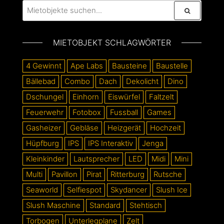
MIETOBJEKT SCHLAGWÖRTER
4 Gewinnt
Ape Labs
Bausteine
Baustelle
Bällebad
Combo
Dach
Dekolicht
Dino
Dschungel
Einhorn
Eiswürfel
Faltzelt
Feuerwehr
Fotobox
Fussball
Games
Gasheizer
Gebläse
Heizgerät
Hochzeit
Hüpfburg
IPS
IPS Interaktiv
Jenga
Kleinkinder
Lautsprecher
LED
Midi
Mini
Multi
Pavillon
Pirat
Ritterburg
Rutsche
Seaworld
Selfiespot
Skydancer
Slush Ice
Slush Maschine
Standard
Stehtisch
Torbogen
Unterlegplane
Zelt