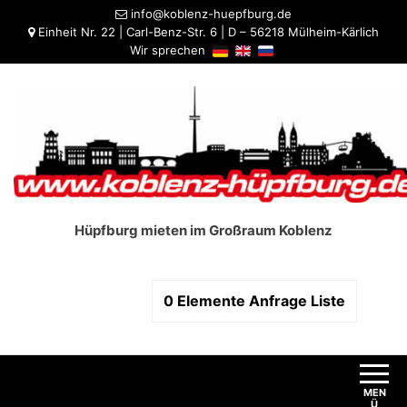
info@koblenz-huepfburg.de
Einheit Nr. 22 | Carl-Benz-Str. 6 | D – 56218 Mülheim-Kärlich
Wir sprechen
Hüpfburg mieten im Großraum Koblenz
0
Elemente
Anfrage Liste
MEN
Ü