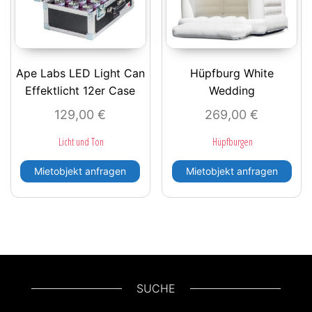
Ape Labs LED Light Can
Hüpfburg White
Effektlicht 12er Case
Wedding
129,00
€
269,00
€
Licht und Ton
Hüpfburgen
Mietobjekt anfragen
Mietobjekt anfragen
SUCHE