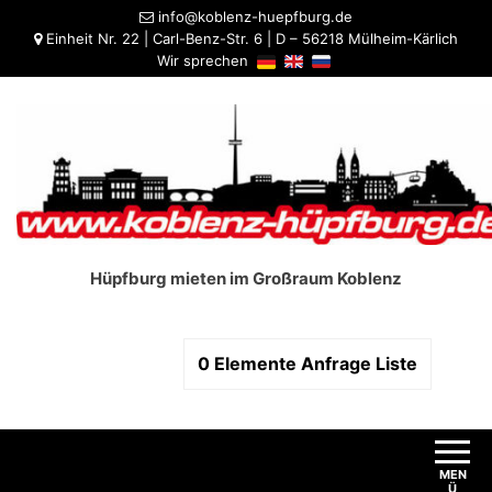
info@koblenz-huepfburg.de
Einheit Nr. 22 | Carl-Benz-Str. 6 | D – 56218 Mülheim-Kärlich
Wir sprechen
Hüpfburg mieten im Großraum Koblenz
0
Elemente
Anfrage Liste
MEN
Ü