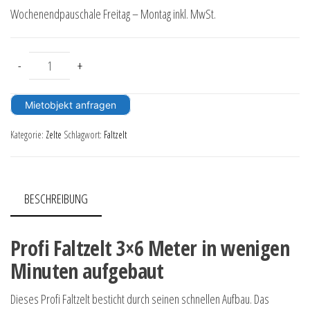
Wochenendpauschale Freitag – Montag inkl. MwSt.
Faltzelt 3m x 6m weiß - mit Seitenteilen Menge
-
+
Mietobjekt anfragen
Kategorie:
Zelte
Schlagwort:
Faltzelt
BESCHREIBUNG
Profi Faltzelt 3×6 Meter in wenigen
Minuten aufgebaut
Dieses Profi Faltzelt besticht durch seinen schnellen Aufbau. Das