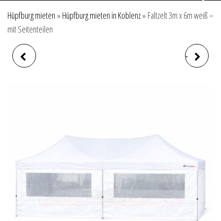
Hüpfburg mieten
»
Hüpfburg mieten in Koblenz
»
Faltzelt 3m x 6m weiß –
mit Seitenteilen
WASSERSACK 40 LITER
FALTZELT 3M X 6M WEISS - P
AVILLON