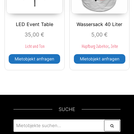
LED Event Table
Wassersack 40 Liter
35,00
€
5,00
€
,
Licht und Ton
Hüpfburg Zubehör
Zelte
Mietobjekt anfragen
Mietobjekt anfragen
SUCHE