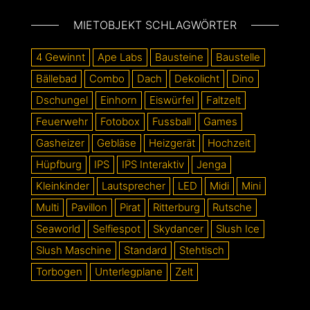
MIETOBJEKT SCHLAGWÖRTER
4 Gewinnt
Ape Labs
Bausteine
Baustelle
Bällebad
Combo
Dach
Dekolicht
Dino
Dschungel
Einhorn
Eiswürfel
Faltzelt
Feuerwehr
Fotobox
Fussball
Games
Gasheizer
Gebläse
Heizgerät
Hochzeit
Hüpfburg
IPS
IPS Interaktiv
Jenga
Kleinkinder
Lautsprecher
LED
Midi
Mini
Multi
Pavillon
Pirat
Ritterburg
Rutsche
Seaworld
Selfiespot
Skydancer
Slush Ice
Slush Maschine
Standard
Stehtisch
Torbogen
Unterlegplane
Zelt