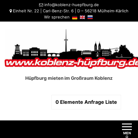
info@koblenz-huepfburg.de
Einheit Nr. 22 | Carl-Benz-Str. 6 | D – 56218 Mülheim-Kärlich
Wir sprechen
Hüpfburg mieten im Großraum Koblenz
0
Elemente
Anfrage Liste
MEN
Ü