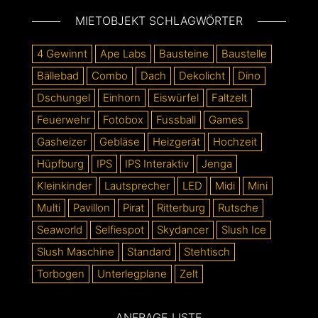
MIETOBJEKT SCHLAGWÖRTER
4 Gewinnt
Ape Labs
Bausteine
Baustelle
Bällebad
Combo
Dach
Dekolicht
Dino
Dschungel
Einhorn
Eiswürfel
Faltzelt
Feuerwehr
Fotobox
Fussball
Games
Gasheizer
Gebläse
Heizgerät
Hochzeit
Hüpfburg
IPS
IPS Interaktiv
Jenga
Kleinkinder
Lautsprecher
LED
Midi
Mini
Multi
Pavillon
Pirat
Ritterburg
Rutsche
Seaworld
Selfiespot
Skydancer
Slush Ice
Slush Maschine
Standard
Stehtisch
Torbogen
Unterlegplane
Zelt
ANFRAGE LISTE