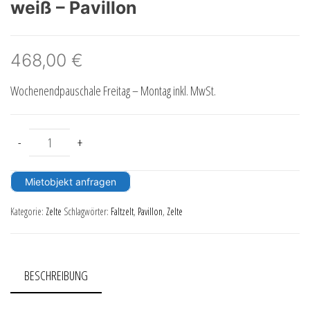
weiß – Pavillon
468,00
€
Wochenendpauschale Freitag – Montag inkl. MwSt.
Faltzelt Kombination 9m x 12m weiß – Pavillon Menge
-
+
Mietobjekt anfragen
Kategorie:
Zelte
Schlagwörter:
Faltzelt
,
Pavillon
,
Zelte
BESCHREIBUNG