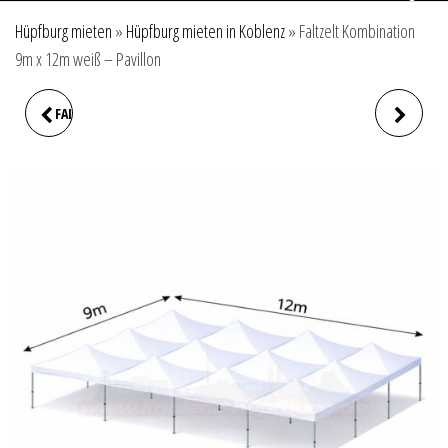
Hüpfburg mieten
»
Hüpfburg mieten in Koblenz
»
Faltzelt Kombination
9m x 12m weiß – Pavillon
FALTZELT KOMBINATION 6M
FALTZELT KOMBINATION
X 12M WEISS – PAVILLON
12M X 12M WEISS – PAVILLON