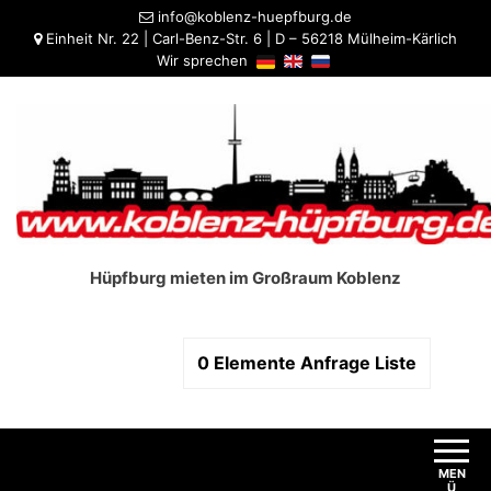
info@koblenz-huepfburg.de
Einheit Nr. 22 | Carl-Benz-Str. 6 | D – 56218 Mülheim-Kärlich
Wir sprechen
Hüpfburg mieten im Großraum Koblenz
0
Elemente
Anfrage Liste
MEN
Ü