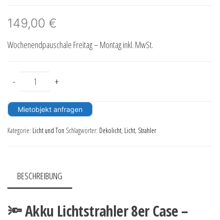
149,00
€
Wochenendpauschale Freitag – Montag inkl. MwSt.
Akku Lichtstrahler 8er Case Menge
-
+
Mietobjekt anfragen
Kategorie:
Licht und Ton
Schlagwörter:
Dekolicht
,
Licht
,
Strahler
BESCHREIBUNG
🔦 Akku Lichtstrahler 8er Case –