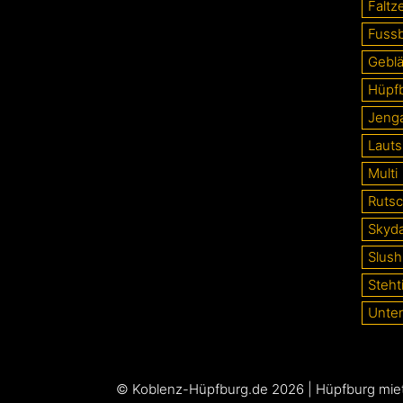
Faltze
Fussb
Gebl
Hüpf
Jeng
Lauts
Multi
Ruts
Skyd
Slush
Steht
Unter
©
Koblenz-Hüpfburg.de
2026 |
Hüpfburg mie