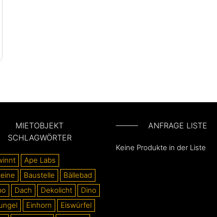
MIETOBJEKT
ANFRAGE LISTE
SCHLAGWÖRTER
Keine Produkte in der Liste
winnt
Ape Labs
eine
Baustelle
Bällebad
bo
Dach
Dekolicht
Dino
ungel
Einhorn
Eiswürfel