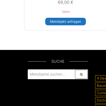
69,00
€
Games
Mietobjekt anfragen
SUCHE
4 Ge
Baust
Com
Dsch