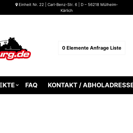
Einheit Nr. 22 | Carl-Benz-Str. 6 | D – 56218 Mülheim-
Kärlich
0
Elemente
Anfrage Liste
EKTE
FAQ
KONTAKT / ABHOLADRESS