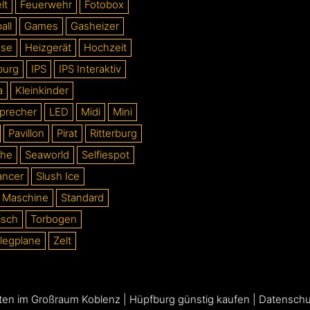
lt
Feuerwehr
Fotobox
all
Games
Gasheizer
äse
Heizgerät
Hochzeit
burg
IPS
IPS Interaktiv
a
Kleinkinder
precher
LED
Midi
Mini
Pavillon
Pirat
Ritterburg
che
Seaworld
Selfiespot
ancer
Slush Ice
 Maschine
Standard
isch
Torbogen
legplane
Zelt
ten im Großraum Koblenz
|
Hüpfburg günstig kaufen
|
Datenschu