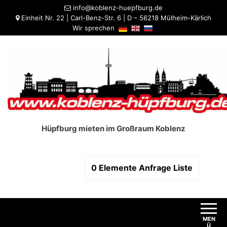
info@koblenz-huepfburg.de
Einheit Nr. 22 | Carl-Benz-Str. 6 | D – 56218 Mülheim-Kärlich
Wir sprechen
Hüpfburg mieten im Großraum Koblenz
0
Elemente
Anfrage Liste
MEN
Ü