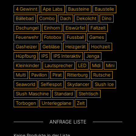
4 Gewinnt
Ape Labs
Bausteine
Baustelle
Bällebad
Combo
Dach
Dekolicht
Dino
Dschungel
Einhorn
Eiswürfel
Faltzelt
Feuerwehr
Fotobox
Fussball
Games
Gasheizer
Gebläse
Heizgerät
Hochzeit
Hüpfburg
IPS
IPS Interaktiv
Jenga
Kleinkinder
Lautsprecher
LED
Midi
Mini
Multi
Pavillon
Pirat
Ritterburg
Rutsche
Seaworld
Selfiespot
Skydancer
Slush Ice
Slush Maschine
Standard
Stehtisch
Torbogen
Unterlegplane
Zelt
ANFRAGE LISTE
Keine Produkte in der Liste