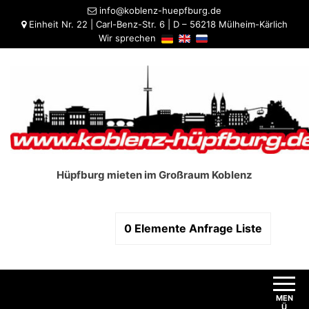
info@koblenz-huepfburg.de
Einheit Nr. 22 | Carl-Benz-Str. 6 | D – 56218 Mülheim-Kärlich
Wir sprechen
Hüpfburg mieten im Großraum Koblenz
0
Elemente
Anfrage Liste
MEN
Ü